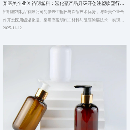
某医美企业 X 裕明塑料：湿化瓶产品升级开创注塑吹塑行业
与医美协同新范式
裕明塑料制品有限公司凭借PET瓶胚与吹瓶技术优势，与医美企业合
作开发医用级湿化瓶。采用高透明PET材料与阻隔涂层技术，实现轻
2025-11-12
量化、防渗漏包装，并通过联合研发优化瓶体结构，确保无菌灌装安
全性。合作使医美产品运输破损率降低75%，裕明公司获得年产能超
200万件的稳定订单，并拓展至高端医美耗材领域。该案例凸显塑料
包装企业通过技术升级与医工协同模式，成功切入高附加值医疗市场
的示范价值。