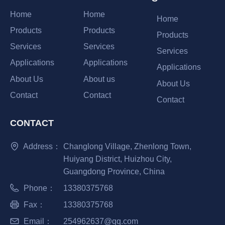
Home
Home
Home
Products
Products
Products
Services
Services
Services
Applications
Applications
Applications
About Us
About us
About Us
Contact
Contact
Contact
CONTACT
Address：
Changlong Village, Zhenlong Town,
Huiyang District, Huizhou City,
Guangdong Province, China
Phone：
13380375768
Fax：
13380375768
Email：
254962637@qq.com