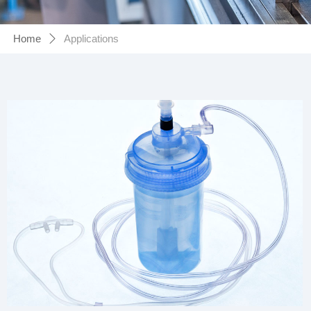
Home
Applications
ꄲ