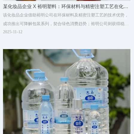
某化妆品企业 X 裕明塑料：环保材料与精密注塑工艺在化妆
品行业的优秀实践
该化妆品企业借助裕明公司在环保材料及精密注塑工艺的技术优势，
成功推出可降解包装系列，契合绿色消费趋势；裕明公司则获得稳定
2025-11-12
高端订单，提升品牌行业影响力。合作模式创新性体现在联合研发机
制与快速响应供应链，半年内完成从设计到量产的全流程，使新品上
市周期缩短40%。此外，小批量柔性生产能力可适配不同规模品牌，
实现经验快速迁移。