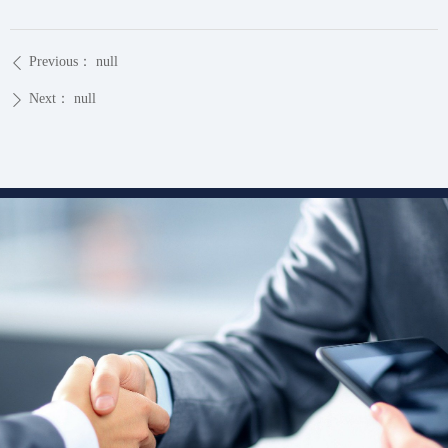
Previous：
null
ꄴ
Next：
null
ꄲ